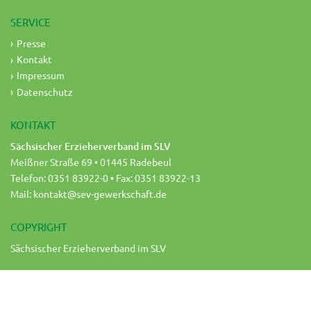
SERVICE
Presse
Kontakt
Impressum
Datenschutz
KONTAKT
Sächsischer Erzieherverband im SLV
Meißner Straße 69 • 01445 Radebeul
Telefon: 0351 83922-0 • Fax: 0351 83922-13
Mail:
kontakt@sev-gewerkschaft.de
COPYRIGHT
Sächsischer Erzieherverband im SLV
UMSETZUNG & BETREUUNG
Satztechnik Meißen GmbH •
www.satztechnik-meissen.de