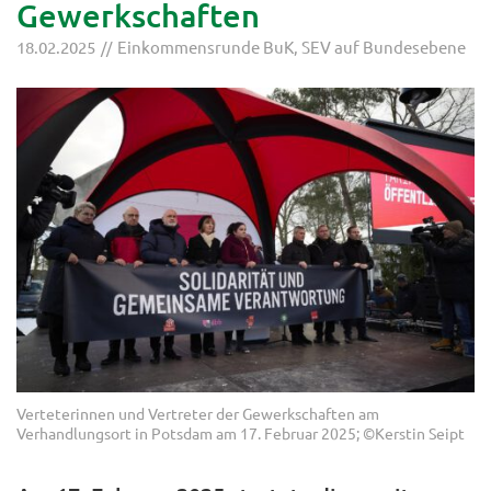
Gewerkschaften
18.02.2025
Einkommensrunde BuK
,
SEV auf Bundesebene
Verteterinnen und Vertreter der Gewerkschaften am
Verhandlungsort in Potsdam am 17. Februar 2025; ©Kerstin Seipt