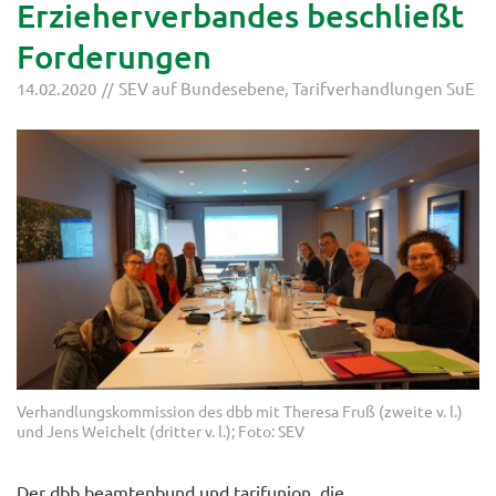
Erzieherverbandes beschließt
Forderungen
14.02.2020
SEV auf Bundesebene
,
Tarifverhandlungen SuE
Verhandlungskommission des dbb mit Theresa Fruß (zweite v. l.)
und Jens Weichelt (dritter v. l.); Foto: SEV
Der dbb beamtenbund und tarifunion, die